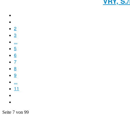
VRY, S.
2
3
...
5
6
7
8
9
...
11
Seite 7 von 99