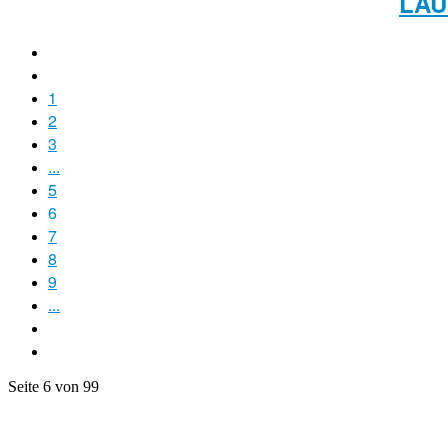
LAU
1
2
3
...
5
6
7
8
9
...
Seite 6 von 99