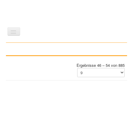
LITERATUR
REISEN
BILDBAND
KUNST
GESCHICHTE
WISSENSCHAFT
REIHEN
Ergebnisse 46 – 54 von 885
ZEITSCHRIFTEN/VERZEICHNISSE