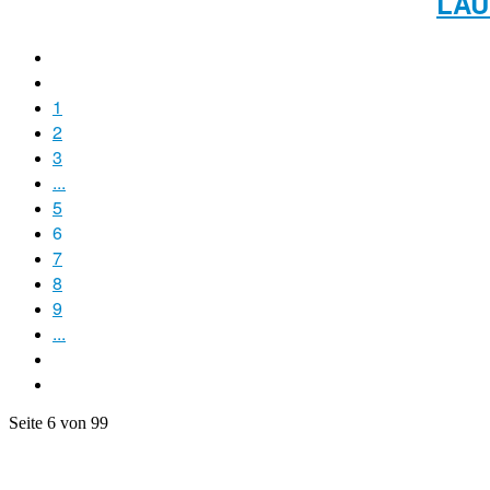
LAU
1
2
3
...
5
6
7
8
9
...
Seite 6 von 99