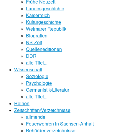
Frühe Neuzeit
Landesgeschichte
Kaiserreich
Kulturgeschichte
Weimarer Republik
Biografien
NS-Zeit
Quelleneditionen
DDR
alle Titel...
Wissenschaft
Soziologie
Psychologie
Germanistik/Literatur
alle Titel...
Reihen
Zeitschriften/Verzeichnisse
allmende
Feuerwehren in Sachsen-Anhalt
Behördenverzeichnisse