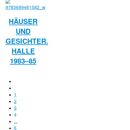
HÄUSER
UND
GESICHTER.
HALLE
1983–85
1
2
3
4
...
6