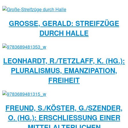
GROSSE, GERALD: STREIFZÜGE D
URCH HALLE
LEONHARDT, R./TETZLAFF, K. (HG.):
PLURALISMUS, EMANZIPATION,
FREIHEIT
FREUND, S./KÖSTER, G./SZENDER,
O. (HG.): ERSCHLIESSUNG EINER M
ITTELALTERLICHEN K