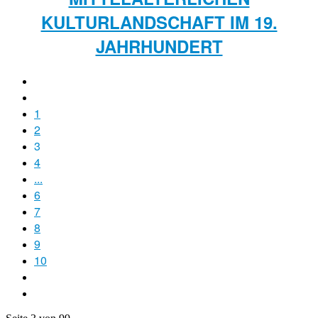
ULTURLANDSCHAFT IM 19. J
AHRHUNDERT
1
2
3
4
...
6
7
8
9
10