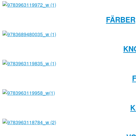
FÄRBER
KNO
K