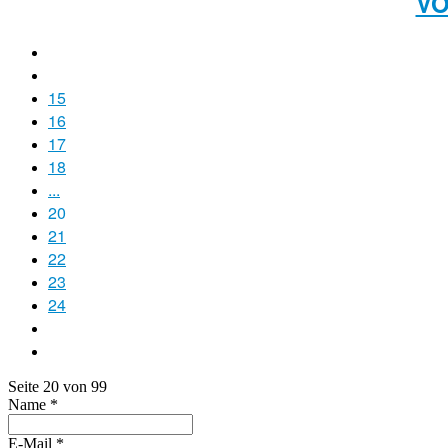
VO
15
16
17
18
...
20
21
22
23
24
Seite 20 von 99
Name
*
E-Mail
*