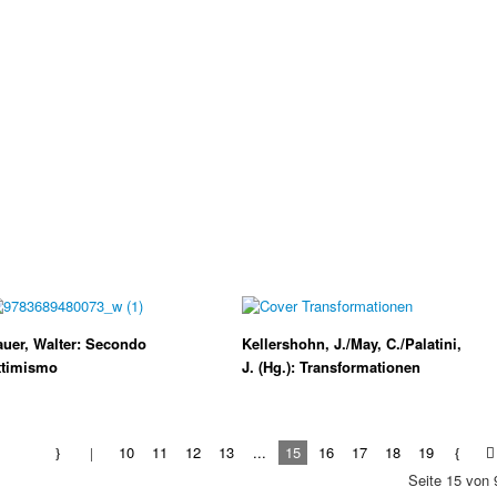
uer, Walter: Secondo
Kellershohn, J./May, C./Palatini,
ttimismo
J. (Hg.): Transformationen
10
11
12
13
...
15
16
17
18
19
Seite 15 von 