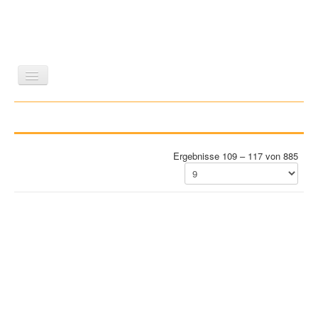
LITERATUR
REISEN
BILDBAND
KUNST
GESCHICHTE
WISSENSCHAFT
REIHEN
Ergebnisse 109 – 117 von 885
ZEITSCHRIFTEN/VERZEICHNISSE