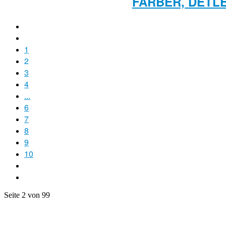
FÄRBER, DETL
1
2
3
4
...
6
7
8
9
10
Seite 2 von 99