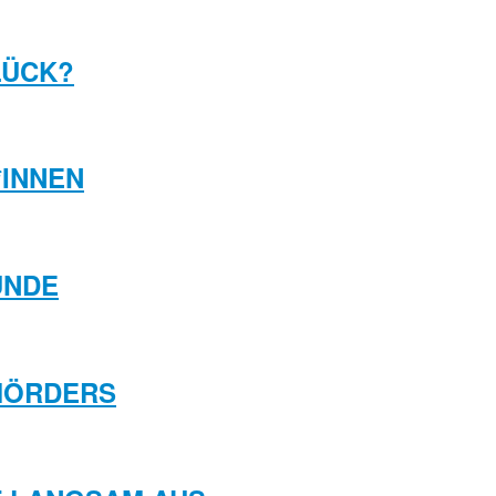
LÜCK?
*INNEN
UNDE
NMÖRDERS