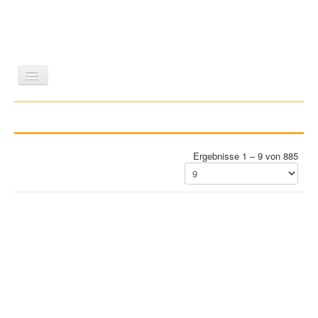
LITERATUR
REISEN
BILDBAND
KUNST
GESCHICHTE
WISSENSCHAFT
REIHEN
Ergebnisse 1 – 9 von 885
ZEITSCHRIFTEN/VERZEICHNISSE