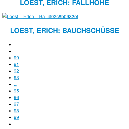
LOEST, ERICH: FALLHÖHE
LOEST, ERICH: BAUCHSCHÜSSE
90
91
92
93
...
95
96
97
98
99