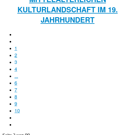
ULTURLANDSCHAFT IM 19. J
AHRHUNDERT
1
2
3
4
...
6
7
8
9
10