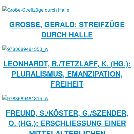
GROSSE, GERALD: STREIFZÜGE D
URCH HALLE
LEONHARDT, R./TETZLAFF, K. (HG.):
PLURALISMUS, EMANZIPATION,
FREIHEIT
FREUND, S./KÖSTER, G./SZENDER,
O. (HG.): ERSCHLIESSUNG EINER M
ITTELALTERLICHEN K