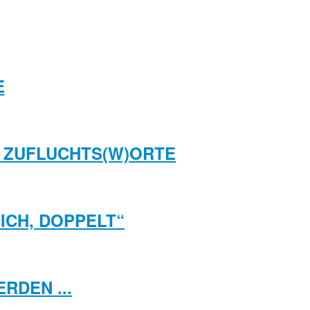
E
ND ZUFLUCHTS(W)ORTE
LICH, DOPPELT“
RDEN ...