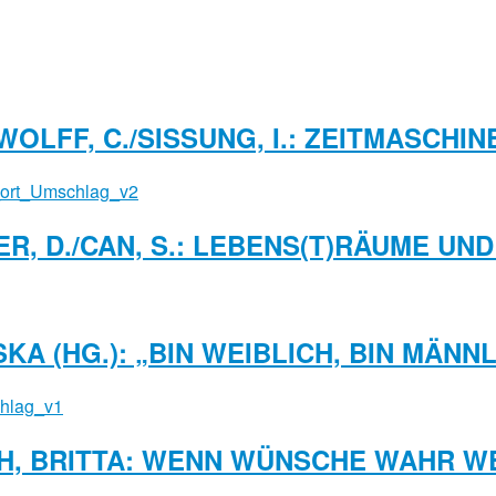
WOLFF, C./SISSUNG, I.: ZEITMASCHIN
ER, D./CAN, S.: LEBENS(T)RÄUME U
KA (HG.): „BIN WEIBLICH, BIN MÄNN
, BRITTA: WENN WÜNSCHE WAHR WE