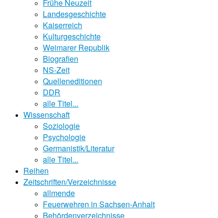
Frühe Neuzeit
Landesgeschichte
Kaiserreich
Kulturgeschichte
Weimarer Republik
Biografien
NS-Zeit
Quelleneditionen
DDR
alle Titel...
Wissenschaft
Soziologie
Psychologie
Germanistik/Literatur
alle Titel...
Reihen
Zeitschriften/Verzeichnisse
allmende
Feuerwehren in Sachsen-Anhalt
Behördenverzeichnisse