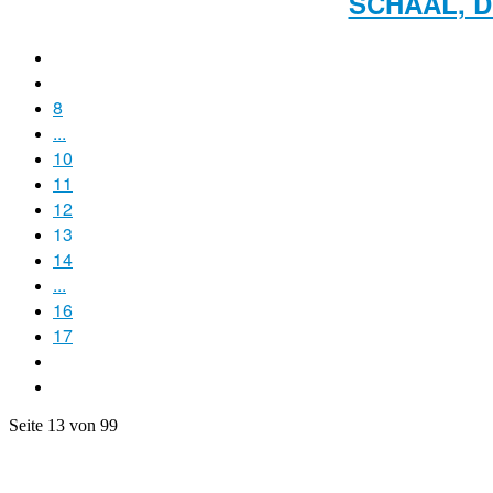
SCHAAL, D
8
...
10
11
12
13
14
...
16
17
Seite 13 von 99