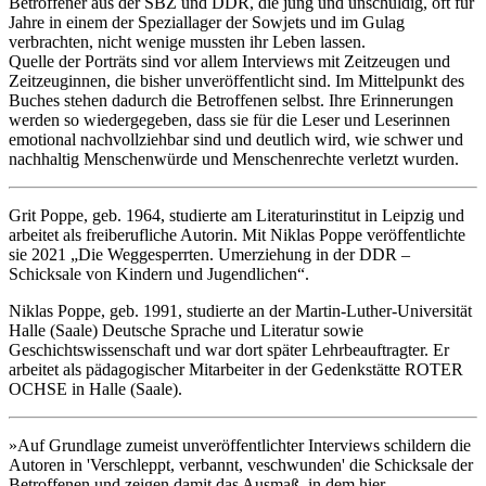
Betroffener aus der SBZ und DDR, die jung und unschuldig, oft für
Jahre in einem der Speziallager der Sowjets und im Gulag
verbrachten, nicht wenige mussten ihr Leben lassen.
Quelle der Porträts sind vor allem Interviews mit Zeitzeugen und
Zeitzeuginnen, die bisher unveröffentlicht sind. Im Mittelpunkt des
Buches stehen dadurch die Betroffenen selbst. Ihre Erinnerungen
werden so wiedergegeben, dass sie für die Leser und Leserinnen
emotional nachvollziehbar sind und deutlich wird, wie schwer und
nachhaltig Menschenwürde und Menschenrechte verletzt wurden.
Grit Poppe
, geb. 1964, studierte am Literaturinstitut in Leipzig und
arbeitet als freiberufliche Autorin. Mit Niklas Poppe veröffentlichte
sie 2021 „Die Weggesperrten. Umerziehung in der DDR –
Schicksale von Kindern und Jugendlichen“.
Niklas Poppe
, geb. 1991, studierte an der Martin-Luther-Universität
Halle (Saale) Deutsche Sprache und Literatur sowie
Geschichtswissenschaft und war dort später Lehrbeauftragter. Er
arbeitet als pädagogischer Mitarbeiter in der Gedenkstätte ROTER
OCHSE in Halle (Saale).
»Auf Grundlage zumeist unveröffentlichter Interviews schildern die
Autoren in 'Verschleppt, verbannt, veschwunden' die Schicksale der
Betroffenen und zeigen damit das Ausmaß, in dem hier