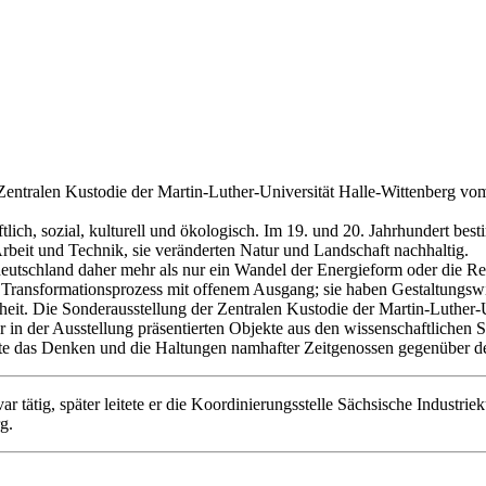
Zentralen Kustodie der Martin-Luther-Universität Halle-Wittenberg vo
ftlich, sozial, kulturell und ökologisch. Im 19. und 20. Jahrhundert 
rbeit und Technik, sie veränderten Natur und Landschaft nachhaltig.
deutschland daher mehr als nur ein Wandel der Energieform oder die Re
en Transformationsprozess mit offenem Ausgang; sie haben Gestaltungs
eit. Die Sonderausstellung der Zentralen Kustodie der Martin-Luther-U
r in der Ausstellung präsentierten Objekte aus den wissenschaftliche
te das Denken und die Haltungen namhafter Zeitgenossen gegenüber d
 tätig, später leitete er die Koordinierungsstelle Sächsische Industrieku
g.