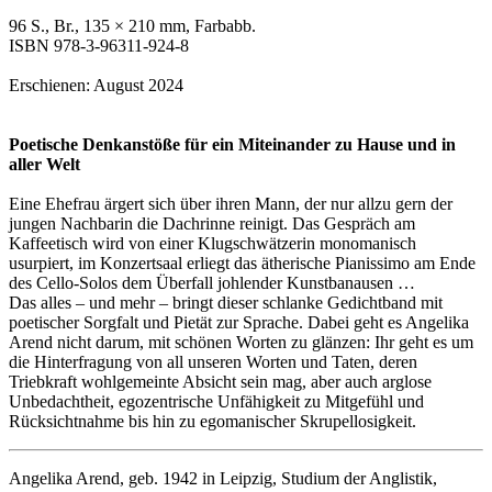
96 S., Br., 135 × 210 mm, Farbabb.
ISBN 978-3-96311-924-8
Erschienen: August 2024
Poetische Denkanstöße
für ein Miteinander zu Hause und in
aller Welt
Eine Ehefrau ärgert sich über ihren Mann, der nur allzu gern der
jungen Nachbarin die Dachrinne reinigt. Das Gespräch am
Kaffeetisch wird von einer Klugschwätzerin monomanisch
usurpiert, im Konzertsaal erliegt das ätherische Pianissimo am Ende
des Cello-Solos dem Überfall johlender Kunstbanausen …
Das alles – und mehr – bringt dieser schlanke Gedichtband mit
poetischer Sorgfalt und Pietät zur Sprache. Dabei geht es Angelika
Arend nicht darum, mit schönen Worten zu glänzen: Ihr geht es um
die Hinterfragung von all unseren Worten und Taten, deren
Triebkraft wohlgemeinte Absicht sein mag, aber auch arglose
Unbedachtheit, egozentrische Unfähigkeit zu Mitgefühl und
Rücksichtnahme bis hin zu egomanischer Skrupellosigkeit.
Angelika Arend
, geb. 1942 in Leipzig, Studium der Anglistik,