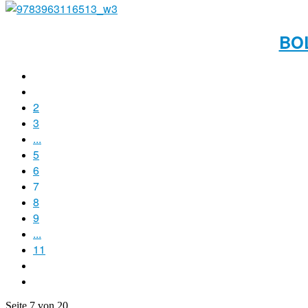
BO
2
3
...
5
6
7
8
9
...
11
Seite 7 von 20