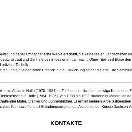
rbeitet und dabei atmosphärische Werke erschafft, die keine realen Landschaften 
ung trägt und die Tiefe des Bildes erfahrbar macht. Ohne Titel lässt Blase den Be
 präziser Technik.
 und gibt einen tiefen Einblick in die Entwicklung seiner Malerei. Die Sammlung
er mit Abitur in Halle (1978–1981) er Zeichenunterricht bei Ludwiga Kammerer. Es
 Giebichenstein in Halle (1984–1986). Von 1988 bis 1993 studierte er Malerei an 
chaffender Maler, Grafiker und Bühnenbildner. Er erhielt mehrere Arbeitsstipendie
f Schloss Kannawurf und ist Gründungsmitglied der Akademie der Künste Sachsen-A
KONTAKTE