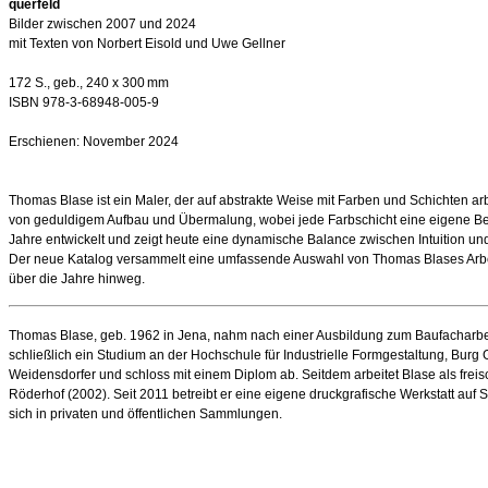
querfeld
Bilder zwischen 2007 und 2024
mit Texten von Norbert Eisold und Uwe Gellner
172 S., geb., 240 x 300 mm
ISBN 978-3-68948-005-9
Erschienen: November 2024
Thomas Blase ist ein Maler, der auf abstrakte Weise mit Farben und Schichten a
von geduldigem Aufbau und Übermalung, wobei jede Farbschicht eine eigene Bedeut
Jahre entwickelt und zeigt heute eine dynamische Balance zwischen Intuition und
Der neue Katalog versammelt eine umfassende Auswahl von Thomas Blases Arbeiten
über die Jahre hinweg.
Thomas Blase, geb. 1962 in Jena, nahm nach einer Ausbildung zum Baufacharbeit
schließlich ein Studium an der Hochschule für Industrielle Formgestaltung, Burg
Weidensdorfer und schloss mit einem Diplom ab. Seitdem arbeitet Blase als freis
Röderhof (2002). Seit 2011 betreibt er eine eigene druckgrafische Werkstatt au
sich in privaten und öffentlichen Sammlungen.