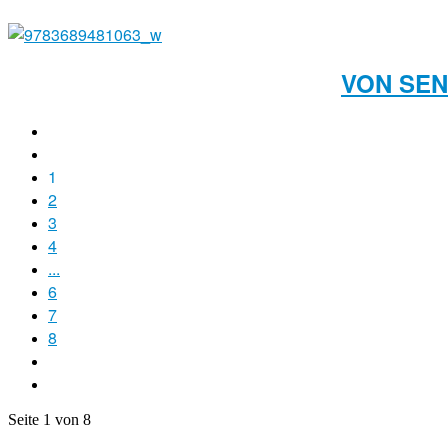
VON SEN
1
2
3
4
...
6
7
8
Seite 1 von 8