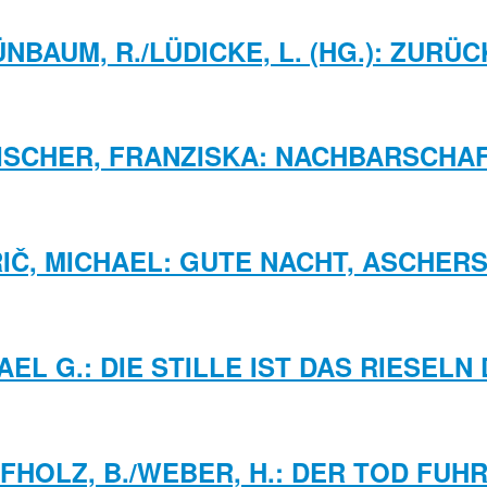
NBAUM, R./LÜDICKE, L. (HG.): ZURÜC
ISCHER, FRANZISKA: NACHBARSCHA
IČ, MICHAEL: GUTE NACHT, ASCHER
AEL G.: DIE STILLE IST DAS RIESEL
FHOLZ, B./WEBER, H.: DER TOD FUHR