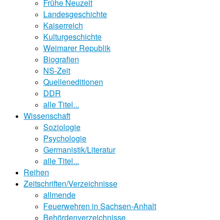
Frühe Neuzeit
Landesgeschichte
Kaiserreich
Kulturgeschichte
Weimarer Republik
Biografien
NS-Zeit
Quelleneditionen
DDR
alle Titel...
Wissenschaft
Soziologie
Psychologie
Germanistik/Literatur
alle Titel...
Reihen
Zeitschriften/Verzeichnisse
allmende
Feuerwehren in Sachsen-Anhalt
Behördenverzeichnisse