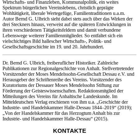
Wirtschafts- und Finanzleben, Kommunalpolitik, ein weites
Spektrum bürgerlichen Vereinslebens, christlich geprägte
Wohltätigkeit, liberale Wertegefüge, Familientraditionen u.a.m.
Autor Bernd G. Ulbrich sieht dabei stets auch über das Wirken der
drei Steckners hinaus, verweist auf die späteren Entwicklungen in
ihren verschiedenen Tätigkeitsfeldern und damit verbundene
Lebenswege weiterer Familienmitglieder. So entfaltet sich ein
vielschichtiges Bild hallescher Wirtschafts-, Politik- und
Gesellschaftsgeschichte im 19. und 20. Jahrhundert.
Dr. Bernd G. Ulbrich, freiberuflicher Historiker. Zahlreiche
Publikationen zur Regionalgeschichte von Anhalt. Stellvertretender
Vorsitzender der Moses Mendelssohn-Gesellschaft Dessau e.V. und
Herausgeber der Schriftenreihe des Vereins. Vorsitzender des
Kuratoriums der Dessauer Moses Mendelssohn Stiftung zur
Förderung der Geisteswissenschaften. Redaktionsmitglied der
Mitteilungen des Vereins für Anhaltische Landeskunde. Im
Mitteldeutschen Verlag erschienen von ihm u.a. „Geschichte der
Industrie- und Handelskammer Halle-Dessau 1844–2019“ (2019);
„Von der Handelskammer für das Herzogtum Anhalt bis zur
Industrie- und Handelskammer Halle-Dessau“ (2015).
KONTAKTE