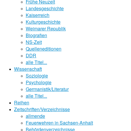
Frühe Neuzeit
Landesgeschichte
Kaiserreich
Kulturgeschichte
Weimarer Republik
Biografien
NS-Zeit
Quelleneditionen
DDR
alle Titel...
Wissenschaft
Soziologie
Psychologie
Germanistik/Literatur
alle Titel...
Reihen
Zeitschriften/Verzeichnisse
allmende
Feuerwehren in Sachsen-Anhalt
Behördenverzeichnisse