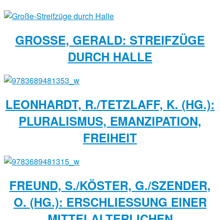
GROSSE, GERALD: STREIFZÜGE D
URCH HALLE
LEONHARDT, R./TETZLAFF, K. (HG.):
PLURALISMUS, EMANZIPATION,
FREIHEIT
FREUND, S./KÖSTER, G./SZENDER,
O. (HG.): ERSCHLIESSUNG EINER M
ITTELALTERLICHEN K