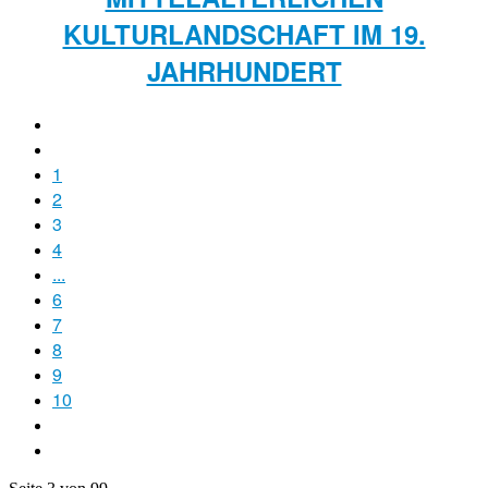
ULTURLANDSCHAFT IM 19. J
AHRHUNDERT
1
2
3
4
...
6
7
8
9
10