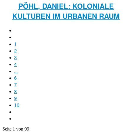
PÖHL, DANIEL: KOLONIALE
KULTUREN IM URBANEN RAUM
1
2
3
4
...
6
7
8
9
10
Seite 1 von 99