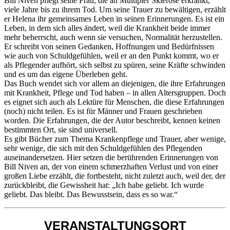
Bill Niven pflegt seine Frau, die an Multipler Sklerose erkrankt,
viele Jahre bis zu ihrem Tod. Um seine Trauer zu bewältigen, erzählt
er Helena ihr gemeinsames Leben in seinen Erinnerungen. Es ist ein
Leben, in dem sich alles ändert, weil die Krankheit beide immer
mehr beherrscht, auch wenn sie versuchen, Normalität herzustellen.
Er schreibt von seinen Gedanken, Hoffnungen und Bedürfnissen
wie auch von Schuldgefühlen, weil er an den Punkt kommt, wo er
als Pflegender aufhört, sich selbst zu spüren, seine Kräfte schwinden
und es um das eigene Überleben geht.
Das Buch wendet sich vor allem an diejenigen, die ihre Erfahrungen
mit Krankheit, Pflege und Tod haben – in allen Altersgruppen. Doch
es eignet sich auch als Lektüre für Menschen, die diese Erfahrungen
(noch) nicht teilen. Es ist für Männer und Frauen geschrieben
worden. Die Erfahrungen, die der Autor beschreibt, kennen keinen
bestimmten Ort, sie sind universell.
Es gibt Bücher zum Thema Krankenpflege und Trauer, aber wenige,
sehr wenige, die sich mit den Schuldgefühlen des Pflegenden
auseinandersetzen. Hier setzen die berührenden Erinnerungen von
Bill Niven an, der von einem schmerzhaften Verlust und von einer
großen Liebe erzählt, die fortbesteht, nicht zuletzt auch, weil der, der
zurückbleibt, die Gewissheit hat: „Ich habe geliebt. Ich wurde
geliebt. Das bleibt. Das Bewusstsein, dass es so war.“
VERANSTALTUNGSORT